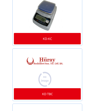
KD-KC
KD TBC