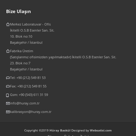
Bize Ulaşın
Merkez Laboratuvar - Ofis
İkitelli O.S.B Esenler San. Sit.
10. Blok no:10
Başakşehir / İstanbul
Fabrika Üretim
(Satışlarımız ofisimizden yapılmaktadır) İkitelli O.S.B Esenler San. Sit.
23. Blok no:7
Başakşehir / İstanbul
Tel: +90 (212) 549 81 53
Fax: +90 (212) 549 81 55
Gsm: +90 (543) 611 31 59
info@huray.com.tr
kalibrasyon@huray.com.tr
Copyright ©2019
Hüray Baskül
Designed by
Websatisi.com