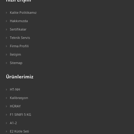
Kalite Politikamız
Hakkımızda
Sertifikalar
Teknik Servis
Firma Profili
İletişim
Sitemap
Ürünlerimiz
HT-NH
Kalibrasyon
HÜRAY
F1 SINIFI 5 KG
A1-2
E2 Kütle Seti